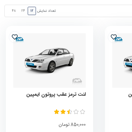
تعداد نمایش
48
24
12
ن
لنت ترمز عقب پروتون ایمپین
850,000
تومان