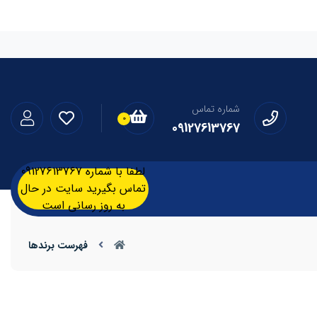
شماره تماس
0
09127613767
لطفا با شماره 09127613767
تماس بگیرید سایت در حال
به روز رسانی است
فهرست برندها