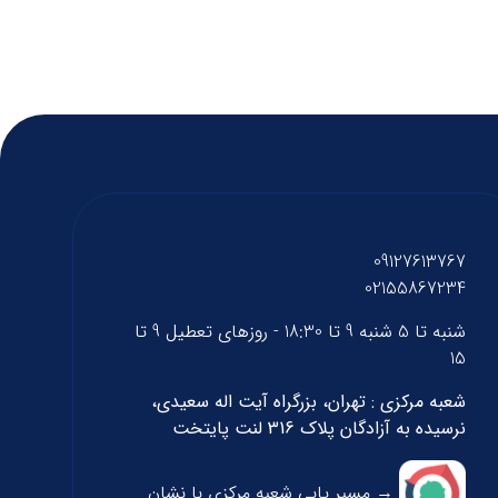
09127613767
02155867234
شنبه تا 5 شنبه 9 تا 18:30 - روزهای تعطیل 9 تا
15
شعبه مرکزی : تهران، بزرگراه آیت اله سعیدی،
نرسیده به آزادگان پلاک 316 لنت پایتخت
→ مسیر یابی شعبه مرکزی با نشان