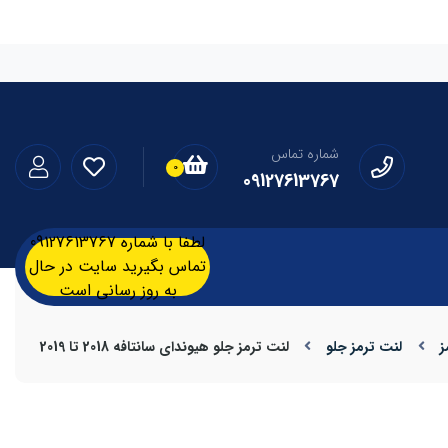
شماره تماس
0
09127613767
لطفا با شماره 09127613767
تماس بگیرید سایت در حال
به روز رسانی است
ز
لنت ترمز جلو
لنت ترمز جلو هیوندای سانتافه 2018 تا 2019