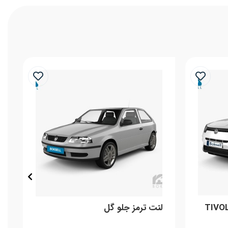
مز جلو تیوولی فایتر TIVOLI
لنت ترمز جلو گل