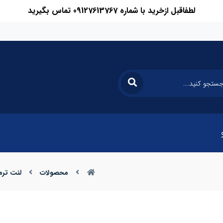
لطفاقبل ازخرید با شماره 09127613767 تماس بگیرید
محصولات
لنت ترم