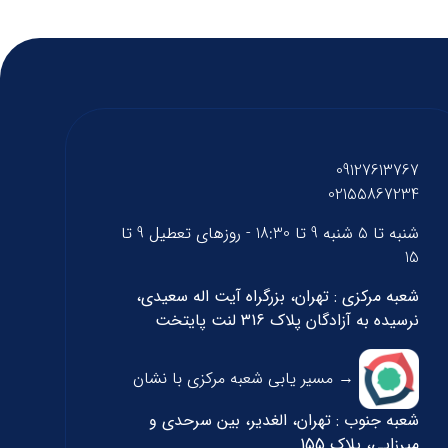
09127613767
02155867234
شنبه تا 5 شنبه 9 تا 18:30 - روزهای تعطیل 9 تا
15
شعبه مرکزی : تهران، بزرگراه آیت اله سعیدی،
نرسیده به آزادگان پلاک 316 لنت پایتخت
→ مسیر یابی شعبه مرکزی با نشان
شعبه جنوب : تهران، الغدیر، بین سرحدی و
میرزایی، پلاک 155