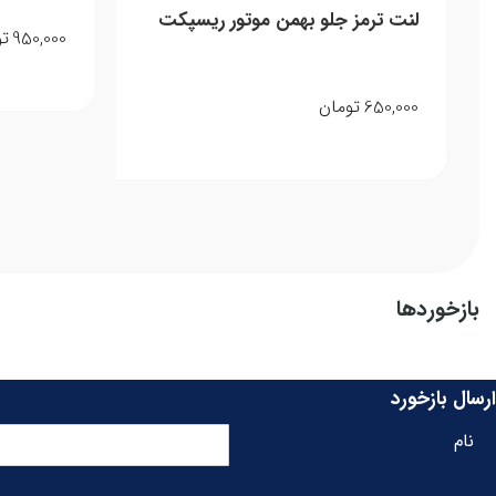
لنت ترمز جلو بهمن موتور ریسپکت
950,000
تو
650,000
تومان
بازخوردها
ارسال بازخورد
نام