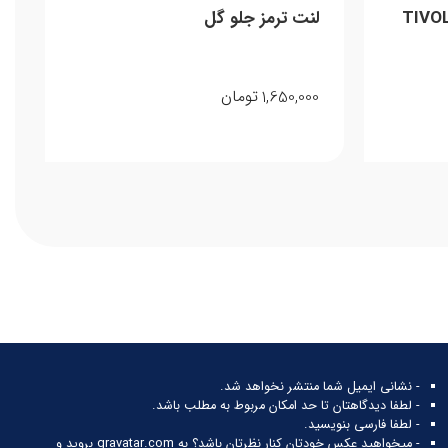
مز جلو تیوولی فایتر TIVOLI
لنت ترمز جلو گل
1,650,000
تومان
- نشانی ایمیل شما منتشر نخواهد شد.
- لطفا دیدگاهتان تا حد امکان مربوط به مطلب باشد.
- لطفا فارسی بنویسید.
- میخواهید عکس خودتان کنار نظرتان باشد؟ به
gravatar.com
بروید و