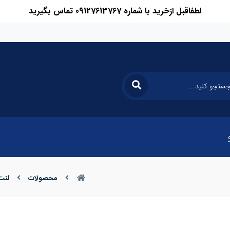
لطفاقبل ازخرید با شماره 09127613767 تماس بگیرید
محصولات
لنت