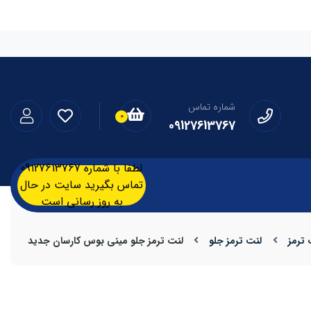
شماره تماس
0
09127613767
لطفا با شماره 09127613767
تماس بگیرید سایت در حال
به روز رسانی است
 ترمز
لنت ترمز جلو
لنت ترمز جلو مینی بوس کارسان جدید