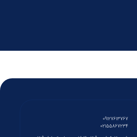
09127613767
02155867234