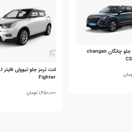
لنت ترمز جلو چانگان changan
CS
لنت تر
مان
Fighter
1,350,000
تومان