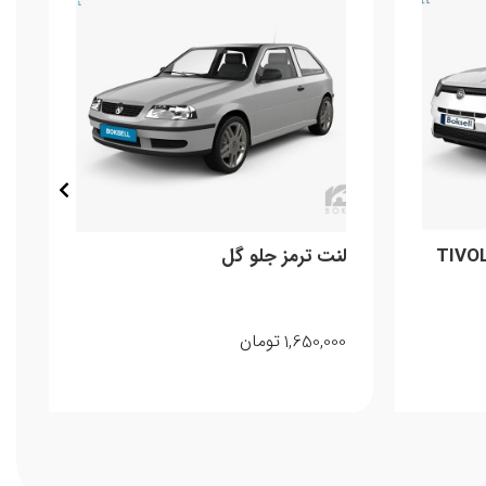
مز جلو تیوولی فایتر TIVOLI
لنت ترمز جلو گل
1,650,000
تومان