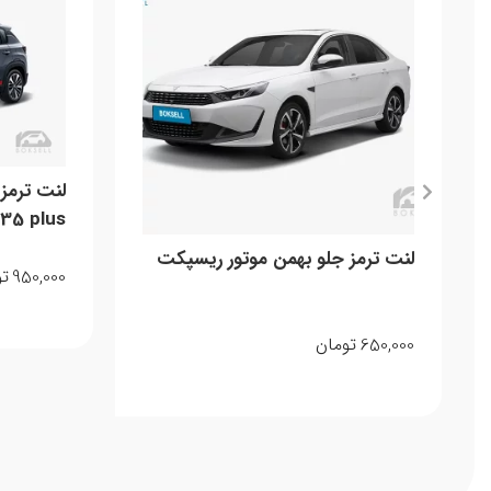
35 plus
لنت ترمز جلو بهمن موتور ریسپکت
950,000
تو
650,000
تومان