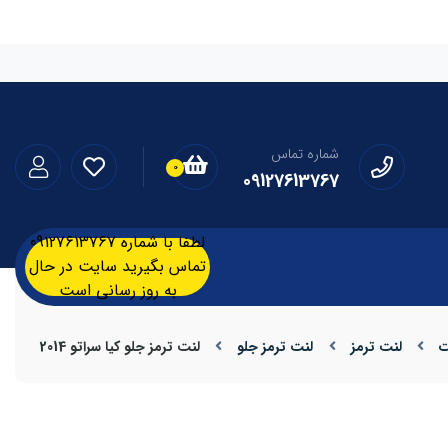
شماره تماس
0
09127613767
لطفا با شماره 09127613767
تماس بگیرید سایت در حال
به روز رسانی است
ت
لنت ترمز
لنت ترمز جلو
لنت ترمز جلو کیا سراتو 2014