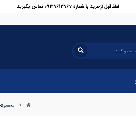
لطفاقبل ازخرید با شماره 09127613767 تماس بگیرید
محصولا