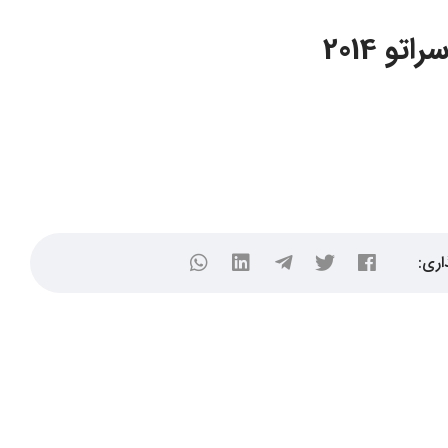
و 2014
اری: