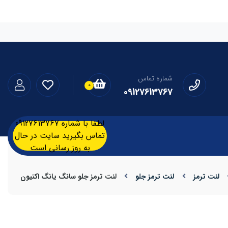
شماره تماس
0
09127613767
لطفا با شماره 09127613767
تماس بگیرید سایت در حال
به روز رسانی است
لنت ترمز
لنت ترمز جلو
لنت ترمز جلو سانگ یانگ اکتیون