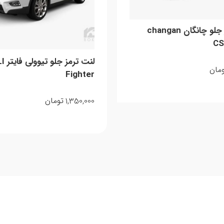
لنت ترمز جلو چانگان changan
CS
لنت تر
مان
Fighter
1,350,000
تومان