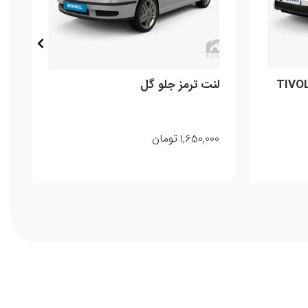
مز جلو تیوولی فایتر TIVOLI
لنت ترمز جلو گل
1,650,000
تومان