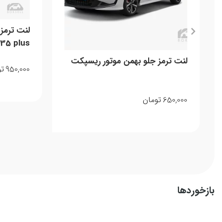
35 plus
لنت ترمز جلو بهمن موتور ریسپکت
950,000
تو
650,000
تومان
بازخوردها