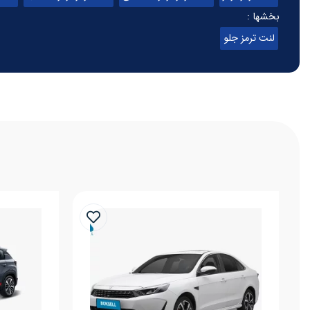
بخشها :
لنت ترمز جلو