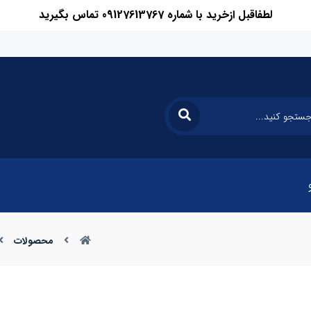
لطفاقبل ازخرید با شماره 09127613767 تماس بگیرید
محصولات