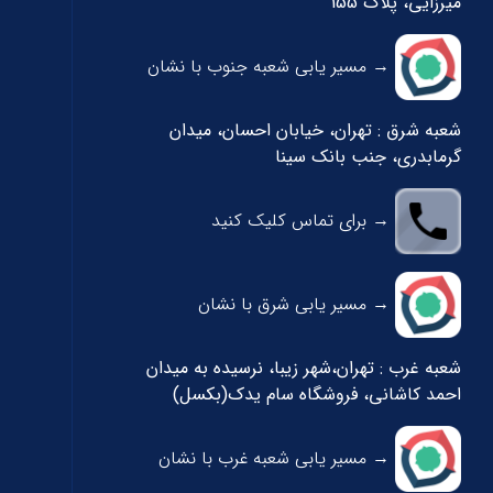
میرزایی، پلاک 155
→ مسیر یابی شعبه جنوب با نشان
شعبه شرق : تهران، خیابان احسان، میدان
گرمابدری، جنب بانک سینا
→ برای تماس کلیک کنید
→ مسیر یابی شرق با نشان
شعبه غرب : تهران،شهر زیبا، نرسیده به میدان
احمد کاشانی، فروشگاه سام یدک(بکسل)
→ مسیر یابی شعبه غرب با نشان