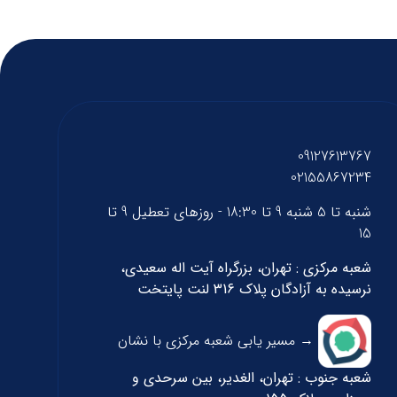
09127613767
02155867234
شنبه تا 5 شنبه 9 تا 18:30 - روزهای تعطیل 9 تا
15
شعبه مرکزی : تهران، بزرگراه آیت اله سعیدی،
نرسیده به آزادگان پلاک 316 لنت پایتخت
→ مسیر یابی شعبه مرکزی با نشان
شعبه جنوب : تهران، الغدیر، بین سرحدی و