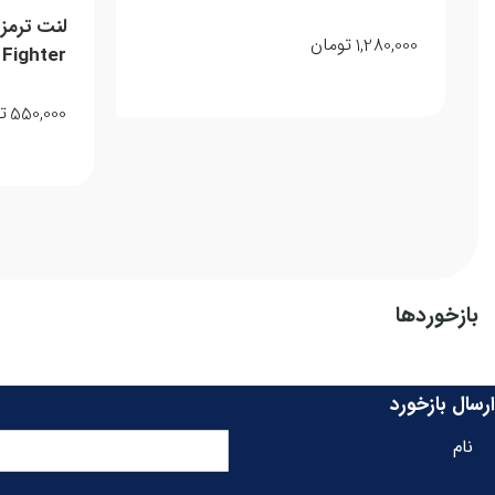
1,280,000
تومان
Fighter
550,000
ت
بازخوردها
ارسال بازخورد
نام