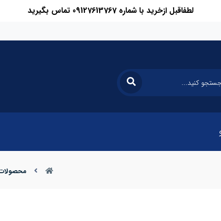
لطفاقبل ازخرید با شماره 09127613767 تماس بگیرید
محصولات