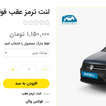
لنت ترمز عقب ف
1,150,000
تومان
لطفا مارک محصول را انتخاب کنید
افزودن به سبد
لنت ترمز عقب
دسته:
فولکس واگن
برند: