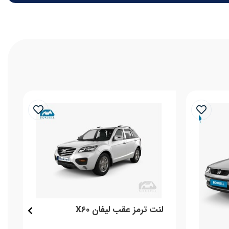
لنت ترمز عقب لیفان X60