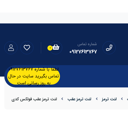
شماره تماس
0
09127613767
لطفا با شماره 09127613767
تماس بگیرید سایت در حال
به روز رسانی است
لنت ترمز
لنت ترمز عقب
لنت ترمز عقب فولکس کدی