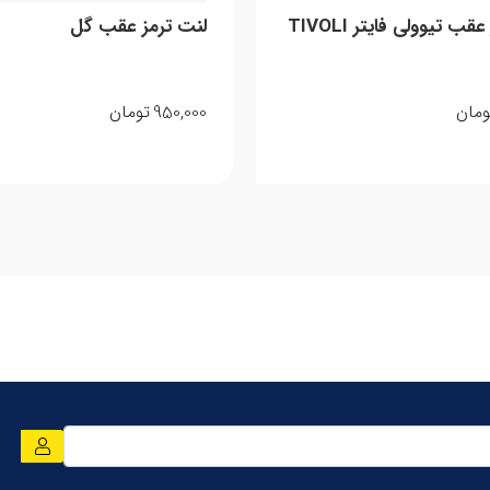
لنت ترمز عقب تیوولی فایتر TIVOLI
لنت ترمز عقب گل
950,000
ومان
تومان