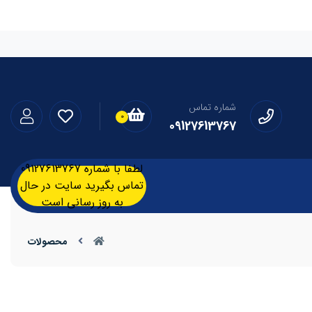
شماره تماس
0
09127613767
لطفا با شماره 09127613767
تماس بگیرید سایت در حال
به روز رسانی است
محصولات