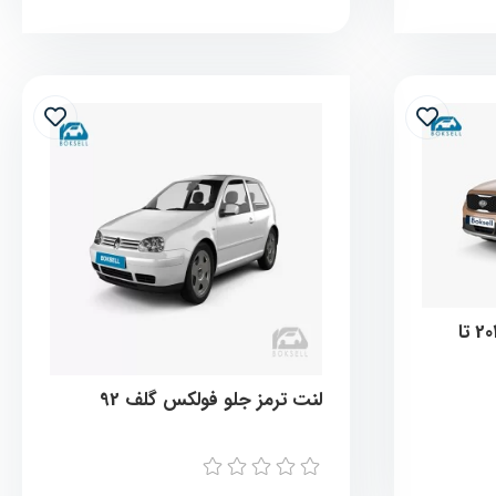
لنت ترمز جلو کیا سورنتو 2016 تا
لنت ترمز جلو فولکس گلف 92