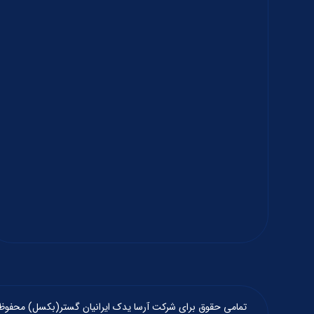
تمامی حقوق برای شرکت آرسا یدک ایرانیان گستر(بکسل) محفو