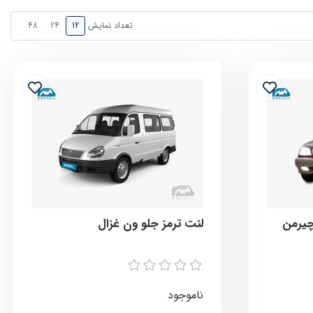
تعداد نمایش
48
24
12
چیرمن
لنت ترمز جلو ون غزال
ناموجود