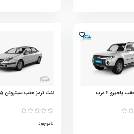
 پاجیرو 2 درب
لنت ترمز عقب سیتروئن c5 قدیم
ناموجود