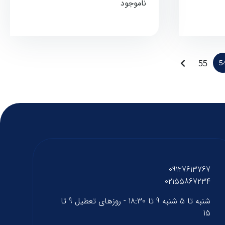
ناموجود
5
55
09127613767
02155867234
شنبه تا 5 شنبه 9 تا 18:30 - روزهای تعطیل 9 تا
15